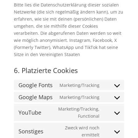
Bitte lies die Datenschutzerklärung dieser sozialen
Netzwerke (die sich regelmäßig ändern kann), um zu
erfahren, wie sie mit deinen (persönlichen) Daten
umgehen, die sie mithilfe dieser Cookies
verarbeiten. Die abgerufenen Daten werden so weit
wie möglich anonymisiert. Instagram, Facebook, X
(Formerly Twitter), WhatsApp und TikTok hat seine
Sitze in den Vereinigten Staaten
6. Platzierte Cookies
Google Fonts
Marketing/Tracking
Consent
to
Google Maps
Marketing/Tracking
Consent
service
to
Marketing/Tracking,
google-
YouTube
service
Consent
Functional
fonts
google-
to
Zweck wird noch
maps
service
Sonstiges
Consent
ermittelt
youtube