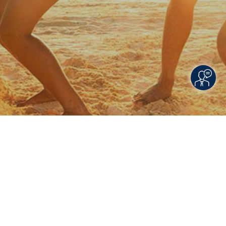
Rechtliche Informationen
Impressum
|
Datenschutzerklärung
|
Online Check-In
|
Service
|
Blacklisted Airlines
|
AGB
|
Barrierefreiheitserklärung
© 2026 • Schmetterling